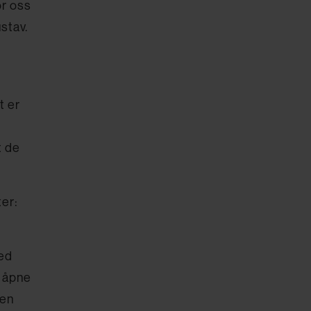
or oss
stav.
t er
t de
ter:
med
t åpne
jen