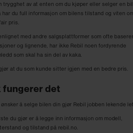
 trygghet av at enten om du kjøper eller selger en bil
å har du full informasjon om bilens tilstand og viten o
fair pris.
lignet med andre salgsplattformer som ofte basere
sjoner og lignende, har ikke Rebil noen fordyrende
ledd som skal ha sin del av kaka.
gjør at du som kunde sitter igjen med en bedre pris.
k fungerer det
ønsker å selge bilen din gjør Rebil jobben lekende let
rste du gjør er å legge inn informasjon om modell,
terstand og tilstand på rebil.no.