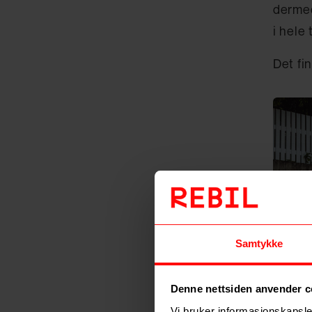
dermed
i hele 
Det fi
Samtykke
Denne nettsiden anvender c
Vi bruker informasjonskapsler