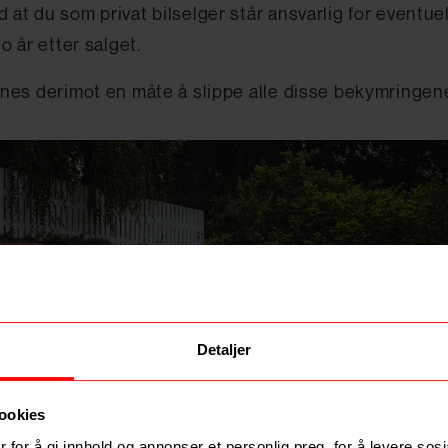
 at du som privat bilselger står ansvarlig for eventuell
to år etter salget.
nnes derimot en måte å slippe alle disse bekymringen
Detaljer
ookies
 for å gi innhold og annonser et personlig preg, for å levere sos