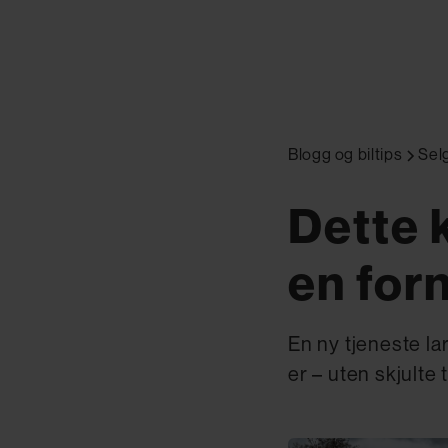
Blogg og biltips
Selg
Dette k
en for
En ny tjeneste la
er – uten skjulte 