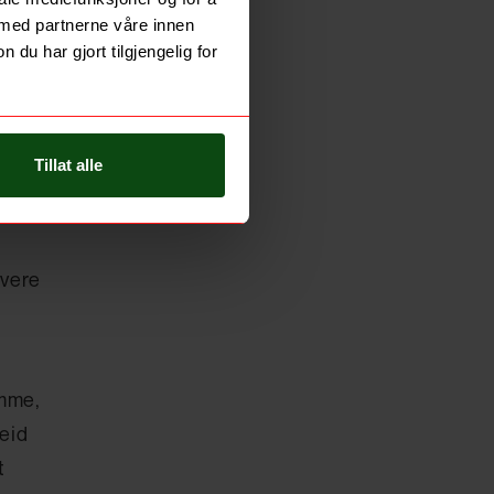
 med partnerne våre innen
u har gjort tilgjengelig for
at du
Tillat alle
rteller
ivere
emme,
beid
t