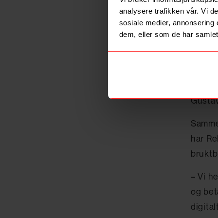
analysere trafikken vår. Vi 
sosiale medier, annonsering 
dem, eller som de har samlet
GJØR B
som ku
– Kunde
Gustav
Sammen
har Re
bruktb
– Vi h
og bet
digital