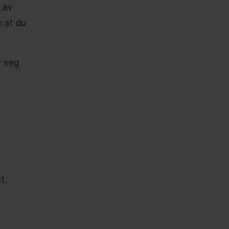
 av
m at du
r seg
t.