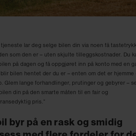
 tjeneste lar deg selge bilen din via noen få tastetryk
den som den er – uten skjulte tilleggskostnader. Du k
bilen på dagen og få oppgjøret inn på konto med en ga
g blir bilen hentet der du er – enten om det er hjemme 
b. Glem lange forhandlinger, prutinger og gebyrer – s
 bilen din på den smarte måten til en fair og
ransedyktig pris."
il byr på en rask og smidig
sess med flere fordeler for d