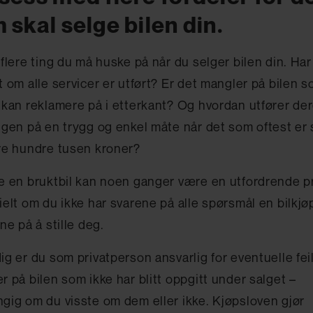
 skal selge bilen din.
 flere ting du må huske på når du selger bilen din. Har
t om alle servicer er utført? Er det mangler på bilen 
 kan reklamere på i etterkant? Og hvordan utfører de
ngen på en trygg og enkel måte når det som oftest er
re hundre tusen kroner?
e en bruktbil kan noen ganger være en utfordrende 
ielt om du ikke har svarene på alle spørsmål en bilkjø
ne på å stille deg.
ig er du som privatperson ansvarlig for eventuelle fei
r på bilen som ikke har blitt oppgitt under salget –
gig om du visste om dem eller ikke. Kjøpsloven gjør