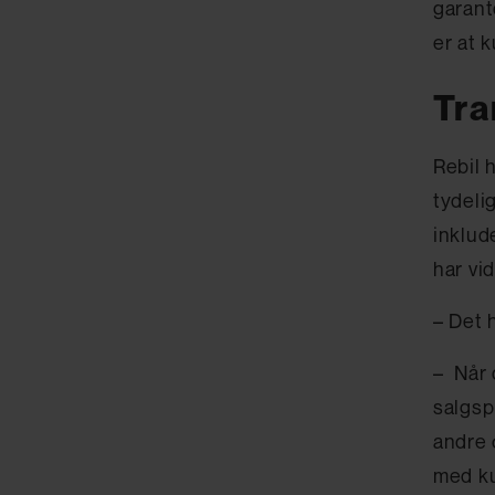
garant
er at 
Tra
Rebil 
tydeli
inklud
har vi
– Det 
– Når 
salgsp
andre 
med ku