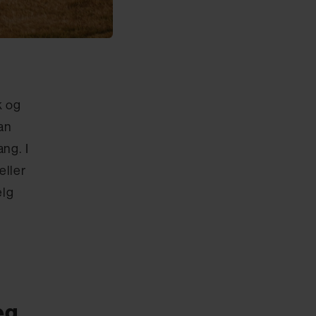
k og
an
ng. I
eller
elg
eg