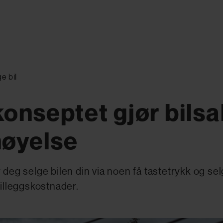
e bil
onseptet gjør bilsal
nøyelse
r deg selge bilen din via noen få tastetrykk og s
tilleggskostnader.