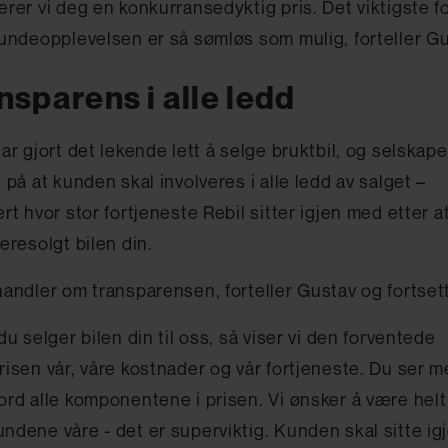
erer vi deg en konkurransedyktig pris. Det viktigste f
kundeopplevelsen er så sømløs som mulig, forteller Gu
nsparens i alle ledd
har gjort det lekende lett å selge bruktbil, og selskape
g på at kunden skal involveres i alle ledd av salget –
ert hvor stor fortjeneste Rebil sitter igjen med etter a
deresolgt bilen din.
handler om transparensen, forteller Gustav og fortset
du selger bilen din til oss, så viser vi den forventede
risen vår, våre kostnader og vår fortjeneste. Du ser 
ord alle komponentene i prisen. Vi ønsker å være hel
ndene våre - det er superviktig. Kunden skal sitte ig