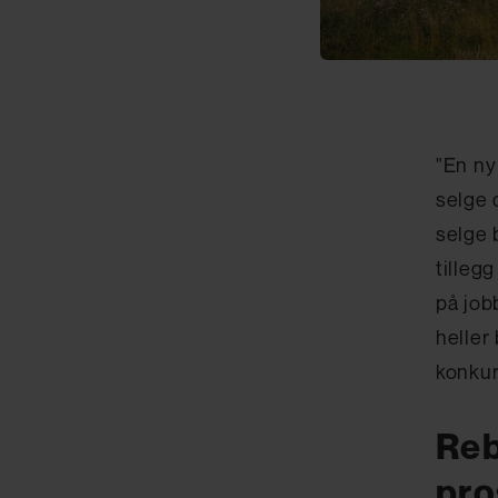
"En ny
selge 
selge 
tilleg
på job
heller
konkur
Reb
pro