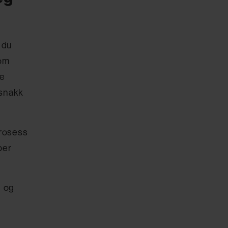
 du
som
re
 snakk
prosess
per
l og