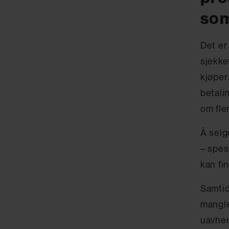
som
Det er
sjekke
kjøper
betali
om fle
Å selg
– spes
kan fin
Samtid
mangle
uavhen