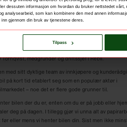
deler dessuten informasjon om hvordan du bruker nettstedet vårt,
og analysearbeid, som kan kombinere den med annen informasjon d
 inn gjennom din bruk av tjenestene deres.
ILSALGET ENKLERE: Gustav Törnqvist i Rebil er opptatt av 
nde skal oppleve topp kvalitet i alle ledd av salgsprosessen.
Tilpass
n slipper alt ansvaret etter at vi har overtatt bilen, fo
 Törnqvist, medgrunder og driftssjef i Rebil.
 med sitt dyktige team av innkjøpere og kunderådg
bil på kort tid etablert seg som en populær aktør i
ilmarkedet – noe det er flere gode grunner til.
enter bilen der du er, enten om du er på jobb eller hj
aler deg på dagen. I tillegg gjør vi unna alt av papirar
t før eller mens vi henter bilen din. Sist men ikke mins