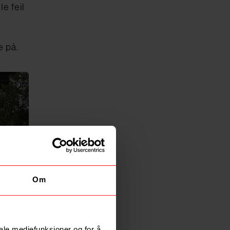
e feil
e på.
Om
iale mediefunksjoner og for å